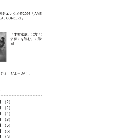
渋谷エンタメ祭2026『JAME
CAL CONCERT』
『木村達成、北方「水
滸伝」を読む。』第十
回
ラジオ「どよーDA！」
e
月
（2）
2件の記事
月
（2）
2件の記事
月
（4）
4件の記事
月
（3）
3件の記事
月
（5）
5件の記事
月
（6）
6件の記事
月
（3）
3件の記事