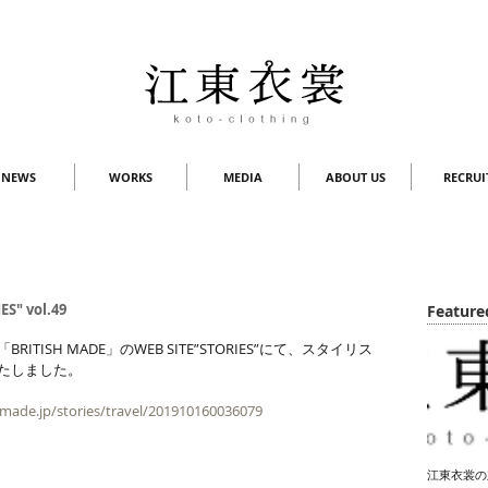
NEWS
WORKS
MEDIA
ABOUT US
RECRUI
S" vol.49
Feature
ITISH MADE」のWEB SITE”STORIES”にて、スタイリス
たしました。
-made.jp/stories/travel/201910160036079
江東衣裳の