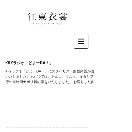
KRYラジオ「どよーDA！」
KRYラジオ「どよーDA！」にスタイリスト部坂尚吾が出演
いたしました。 vol.40では、トルコ、マルタ、イタリア旅
行の最終回ナポリ篇の話をいたしました。 お送りした曲
は、 JOEBARBIERI " Vedi Napoli E Poi "。 KRY「どよー
DA！」...