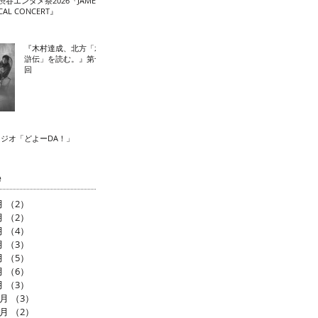
渋谷エンタメ祭2026『JAME
CAL CONCERT』
『木村達成、北方「水
滸伝」を読む。』第十
回
ラジオ「どよーDA！」
e
月
（2）
2件の記事
月
（2）
2件の記事
月
（4）
4件の記事
月
（3）
3件の記事
月
（5）
5件の記事
月
（6）
6件の記事
月
（3）
3件の記事
2月
（3）
3件の記事
1月
（2）
2件の記事