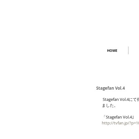
HOME
Stagefan Vol.4
 Stagefan Vol.4にて俳優木村達成さんのスタイリングを部坂尚吾が担当いたし
ました。
「Stagefan Vol.4｣
http://tvfan.jp/?p=