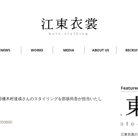
NEWS
WORKS
MEDIA
ABOUT US
RECRUI
Feature
1050800
江東衣裳の