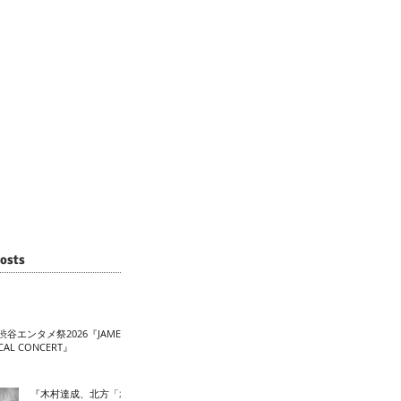
osts
渋谷エンタメ祭2026『JAME
CAL CONCERT』
『木村達成、北方「水