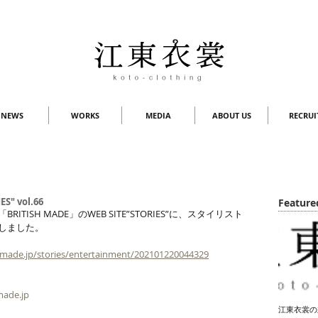
NEWS
WORKS
MEDIA
ABOUT US
RECRUI
S" vol.66
Feature
ITISH MADE」のWEB SITE”STORIES”に、スタイリスト
しました。
h-made.jp/stories/entertainment/202101220044329
made.jp
江東衣裳の