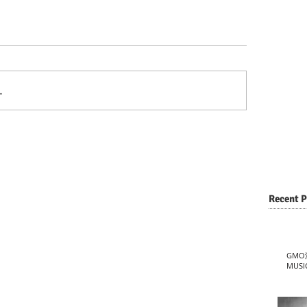
…
Recent P
GMO
MUSI