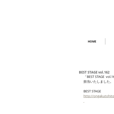
HOME
BEST STAGE vol.162
「BEST STAGE
担当いたしました。
BEST STAGE  
http://ongakutohito