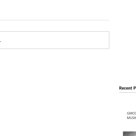
…
Recent P
GMO
MUSI