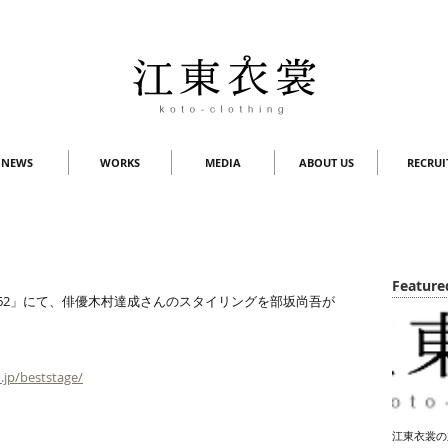
NEWS
WORKS
MEDIA
ABOUT US
RECRUI
Feature
  vol.162」にて、俳優木村達成さんのスタイリングを部坂尚吾が
.jp/beststage/
江東衣裳の