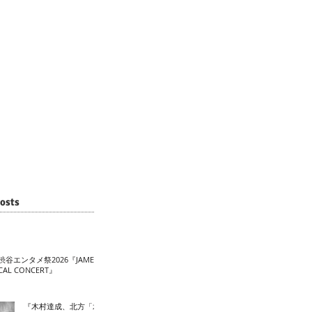
osts
渋谷エンタメ祭2026『JAME
CAL CONCERT』
『木村達成、北方「水