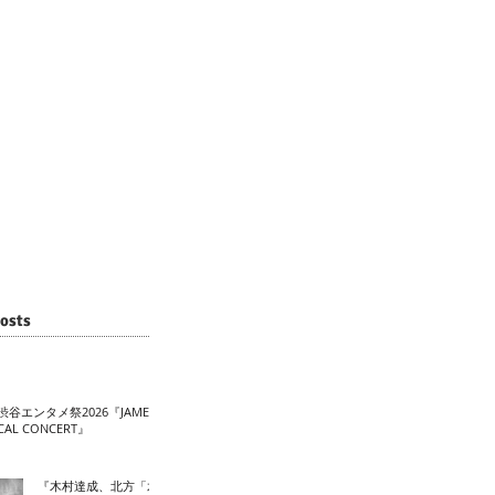
osts
渋谷エンタメ祭2026『JAME
CAL CONCERT』
『木村達成、北方「水