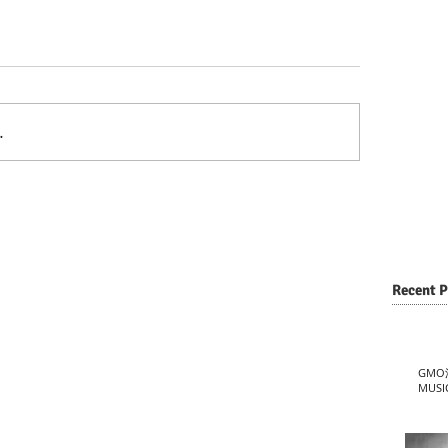
…
Recent P
GMO
MUSI