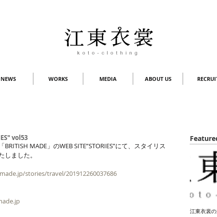
NEWS
WORKS
MEDIA
ABOUT US
RECRUI
ES" vol53
Feature
ITISH MADE」のWEB SITE”STORIES”にて、スタイリス
たしました。
-made.jp/stories/travel/201912260037686
made.jp
江東衣裳の