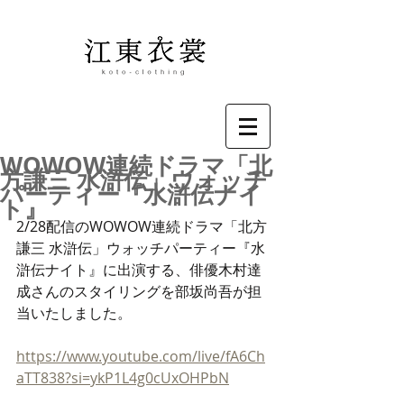
WOWOW連続ドラマ「北
方謙三 水滸伝」ウォッチ
パーティー『水滸伝ナイ
ト』
2/28配信のWOWOW連続ドラマ「北方
謙三 水滸伝」ウォッチパーティー『水
滸伝ナイト』に出演する、俳優木村達
成さんのスタイリングを部坂尚吾が担
当いたしました。
https://www.youtube.com/live/fA6Ch
aTT838?si=ykP1L4g0cUxOHPbN