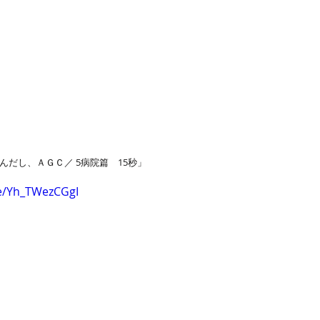
なんだし、ＡＧＣ／ 5病院篇　15秒」
be/Yh_TWezCGgI