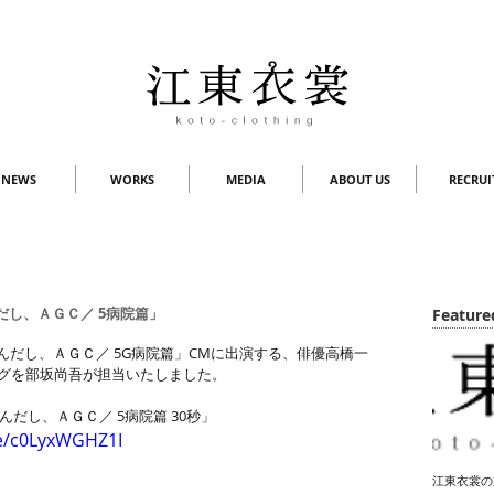
NEWS
WORKS
MEDIA
ABOUT US
RECRUI
だし、ＡＧＣ／ 5病院篇」
Feature
んだし、ＡＧＣ／ 5G病院篇」CMに出演する、俳優高橋一
グを部坂尚吾が担当いたしました。
んだし、ＡＧＣ／ 5病院篇 30秒」
be/c0LyxWGHZ1I
江東衣裳の