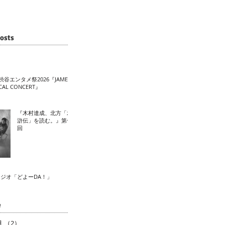
osts
渋谷エンタメ祭2026『JAME
CAL CONCERT』
『木村達成、北方「水
滸伝」を読む。』第十
回
ラジオ「どよーDA！」
e
月
（2）
2件の記事