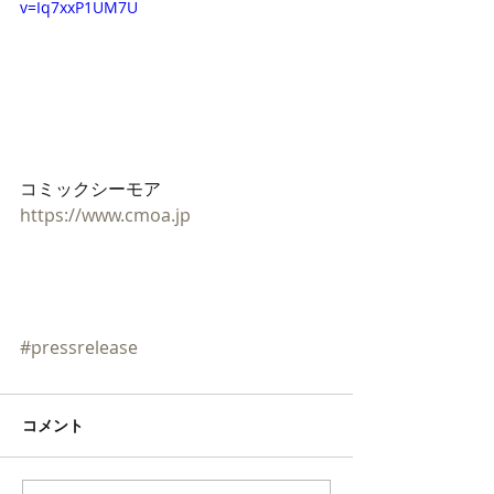
v=Iq7xxP1UM7U
コミックシーモア
https://www.cmoa.jp
#pressrelease
コメント