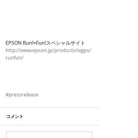
EPSON Run!×Fun!スペシャルサイト
http://www.epson.jp/products/wgps/
runfun/
#pressrelease
コメント