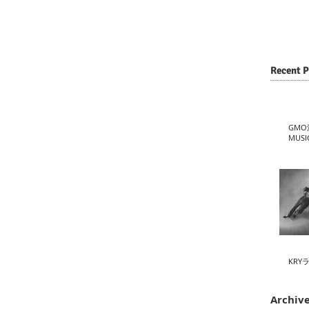
Recent P
GMO
MUSI
KRY
Archiv