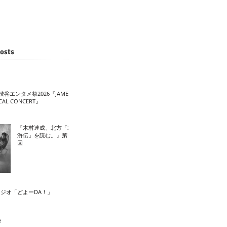
osts
渋谷エンタメ祭2026『JAME
CAL CONCERT』
『木村達成、北方「水
滸伝」を読む。』第十
回
ラジオ「どよーDA！」
e