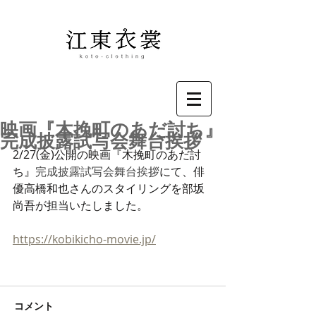
映画『木挽町のあだ討ち』
完成披露試写会舞台挨拶
2/27(金)公開の映画『木挽町のあだ討
ち』
完成披露試写会舞台挨拶
にて、俳
優高橋和也さんのスタイリングを部坂
尚吾が担当いたしました。
https://kobikicho-movie.jp/
コメント