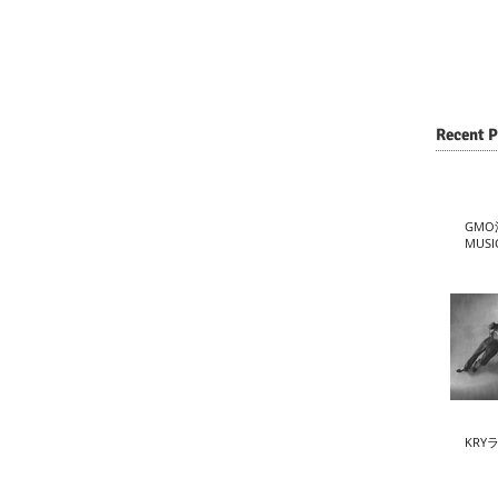
Recent P
GMO
MUSI
KRY