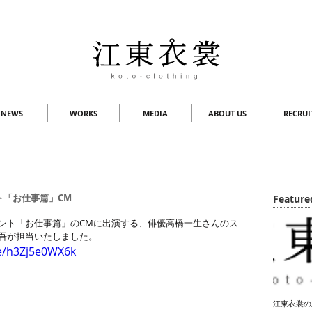
NEWS
WORKS
MEDIA
ABOUT US
RECRUI
ト「お仕事篇」CM
Feature
ント「お仕事篇」のCMに出演する、俳優高橋一生さんのス
吾が担当いたしました。
be/h3Zj5e0WX6k
江東衣裳の