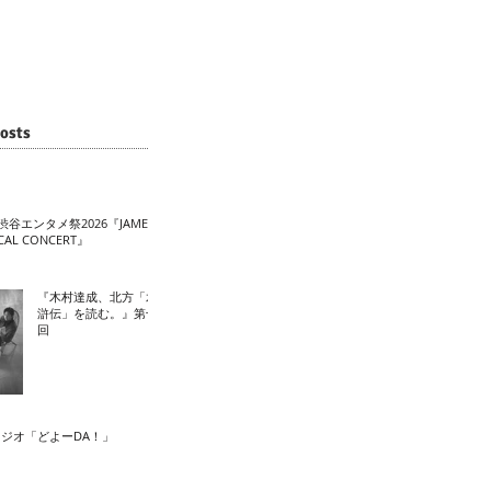
osts
渋谷エンタメ祭2026『JAME
CAL CONCERT』
『木村達成、北方「水
滸伝」を読む。』第十
回
ラジオ「どよーDA！」