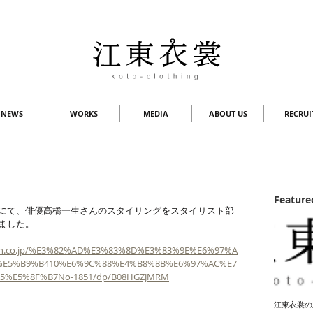
NEWS
WORKS
MEDIA
ABOUT US
RECRUI
Feature
851にて、俳優高橋一生さんのスタイリングをスタイリスト部
ました。
zon.co.jp/%E3%82%AD%E3%83%8D%E3%83%9E%E6%97%A
%E5%B9%B410%E6%9C%88%E4%B8%8B%E6%97%AC%E7
5%E5%8F%B7No-1851/dp/B08HGZJMRM
江東衣裳の