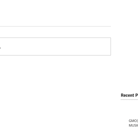
…
Recent P
GMO
MUSI