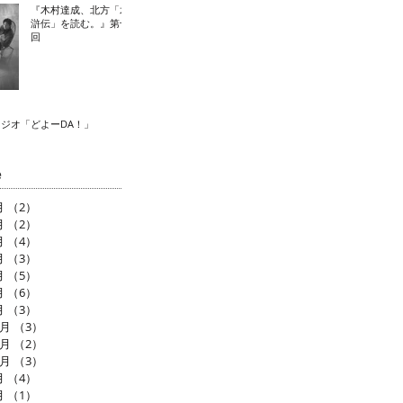
『木村達成、北方「水
滸伝」を読む。』第十
回
ラジオ「どよーDA！」
e
月
（2）
2件の記事
月
（2）
2件の記事
月
（4）
4件の記事
月
（3）
3件の記事
月
（5）
5件の記事
月
（6）
6件の記事
月
（3）
3件の記事
2月
（3）
3件の記事
1月
（2）
2件の記事
0月
（3）
3件の記事
月
（4）
4件の記事
月
（1）
1件の記事