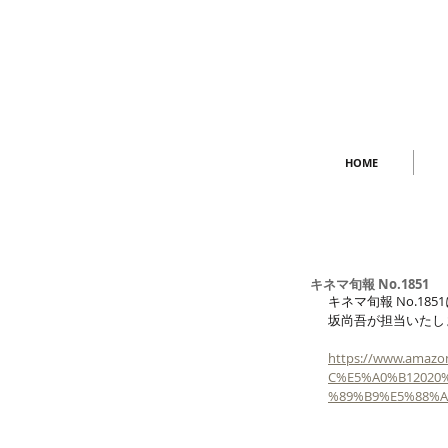
HOME
キネマ旬報 No.1851
キネマ旬報 No.1
坂尚吾が担当いたし
https://www.ama
C%E5%A0%B12020
%89%B9%E5%88%A