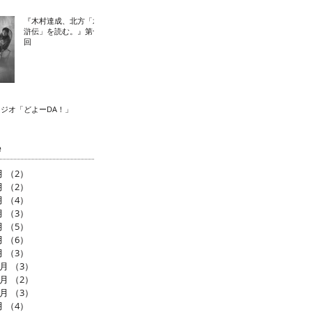
『木村達成、北方「水
滸伝」を読む。』第十
回
ラジオ「どよーDA！」
e
月
（2）
2件の記事
月
（2）
2件の記事
月
（4）
4件の記事
月
（3）
3件の記事
月
（5）
5件の記事
月
（6）
6件の記事
月
（3）
3件の記事
2月
（3）
3件の記事
1月
（2）
2件の記事
0月
（3）
3件の記事
月
（4）
4件の記事