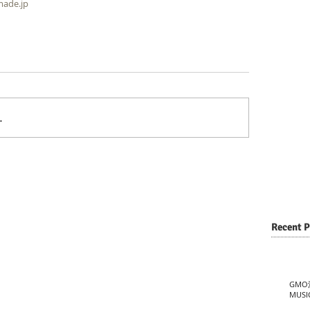
made.jp
…
Recent P
GMO
MUSI