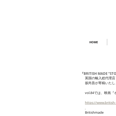
HOME
『BRITISH MADE "STOR
英国の輸入総代理店「BR
坂尚吾が寄稿いたし
vol.84では、映
https://www.britis
Britishmade